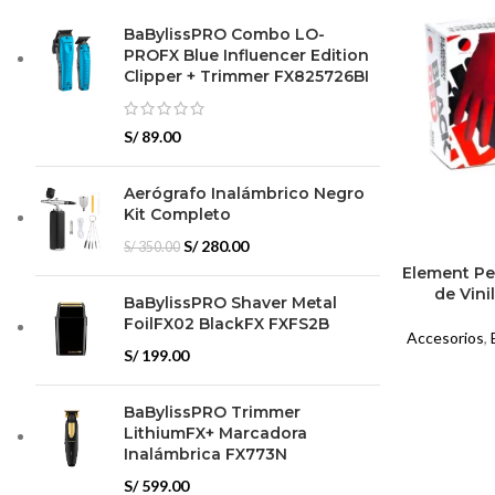
BaBylissPRO Combo LO-
PROFX Blue Influencer Edition
Clipper + Trimmer FX825726BI
S/
89.00
Aerógrafo Inalámbrico Negro
Kit Completo
El
El
S/
280.00
S/
350.00
precio
precio
Element Pe
original
actual
de Vini
BaBylissPRO Shaver Metal
era:
es:
FoilFX02 BlackFX FXFS2B
Accesorios
,
S/ 350.00.
S/ 280.00.
S/
199.00
BaBylissPRO Trimmer
LithiumFX+ Marcadora
Inalámbrica FX773N
S/
599.00