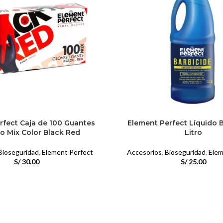
rfect Caja de 100 Guantes
Element Perfect Líquido B
lo Mix Color Black Red
Litro
Bioseguridad
,
Element Perfect
Accesorios
,
Bioseguridad
,
Elem
S/
30.00
S/
25.00