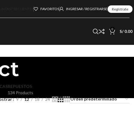
UNTAS FRECUENTES
FAVORITOS
INGRESAR / REGISTRARSE
Regístrate
0
S/
0.00
ct
CAS
REPUESTOS
134 Products
ostrar
9
12
18
24