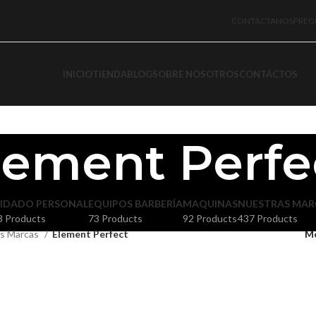
CONTÁCTANOS
PREG
INICIO
TIENDA
BLOG
SOBRE NOSOTROS
CONTÁCTOS
lement Perfe
IDADO PERSONAL
EQUIPOS BARBERÍA
MAQUINAS
NUESTRAS MAR
3 Products
73 Products
92 Products
437 Products
s Marcas
Element Perfect
M