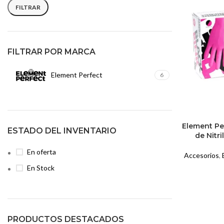
mínimo
máximo
FILTRAR
FILTRAR POR MARCA
Element Perfect
6
Element Pe
ESTADO DEL INVENTARIO
de Nitri
En oferta
Accesorios
,
En Stock
PRODUCTOS DESTACADOS