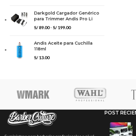
Darkgold Cargador Genérico
para Trimmer Andis Pro Li
Rango
S/
89.00
-
S/
199.00
de
precios:
Andis Aceite para Cuchilla
desde
118ml
S/ 89.00
S/
13.00
hasta
S/ 199.00
POST RECIE