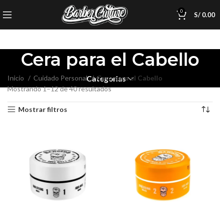
0
S/
0.00
Cera para el Cabello
Inicio
Cuidado Personal
Cera para el Cabello
Categorias
Mostrando 1–12 de 40 resultados
Mostrar filtros