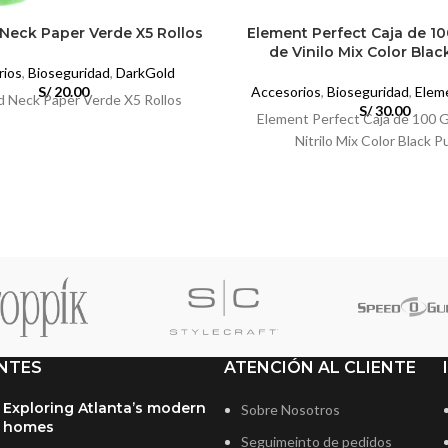
Neck Paper Verde X5 Rollos
Element Perfect Caja de 1
de Vinilo Mix Color Bla
rios
,
Bioseguridad
,
DarkGold
S/
20.00
Accesorios
,
Bioseguridad
,
Elem
 Neck Paper Verde X5 Rollos
S/
30.00
Element Perfect Caja de 100 
Nitrilo Mix Color Black P
NTES
ATENCIÓN AL CLIENTE
Exploring Atlanta’s modern
Sobre Nosotros
homes
Seguimeinto de pedidos