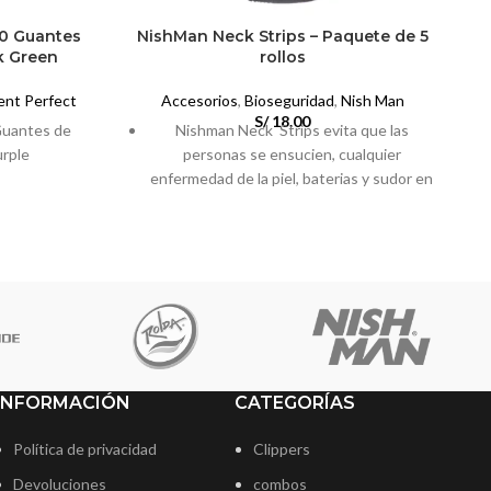
00 Guantes
NishMan Neck Strips – Paquete de 5
ck Green
rollos
ent Perfect
Accesorios
,
Bioseguridad
,
Nish Man
U
S/
18.00
Guantes de
Nishman Neck Strips evita que las
urple
personas se ensucien, cualquier
enfermedad de la piel, baterias y sudor en
c
la piel.
Gracias a su estructura impermeable,
absorbe agua fácilmente.
Evita que los pelos cortados entren en la
ropa.
Con su forma flexible, es adecuado para
todos los tamaños de cuello.
INFORMACIÓN
CATEGORÍAS
Política de privacidad
Clippers
Devoluciones
combos