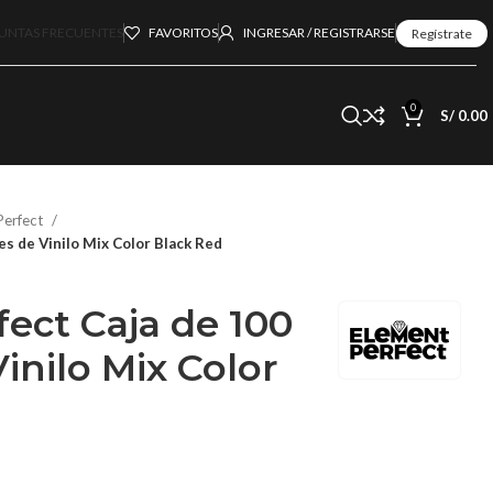
UNTAS FRECUENTES
FAVORITOS
INGRESAR / REGISTRARSE
Regístrate
0
S/
0.00
Perfect
s de Vinilo Mix Color Black Red
ect Caja de 100
inilo Mix Color