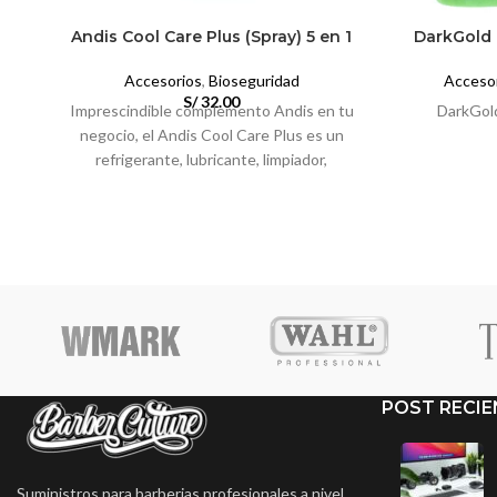
Andis Cool Care Plus (Spray) 5 en 1
DarkGold 
Accesorios
,
Bioseguridad
Acceso
S/
32.00
Imprescindible complemento Andis en tu
DarkGold
negocio, el Andis Cool Care Plus es un
refrigerante, lubricante, limpiador,
desinfectante y previene el óxido.
POST RECIE
Suministros para barberias profesionales a nivel