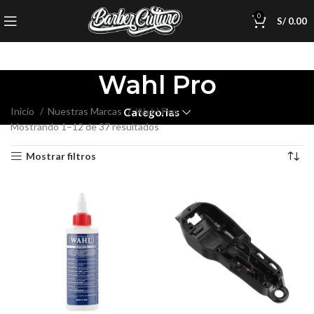
0
S/
0.00
Wahl Pro
Inicio
Nuestras Marcas
Wahl Pro
Categorias
Mostrando 1–12 de 37 resultados
Mostrar filtros