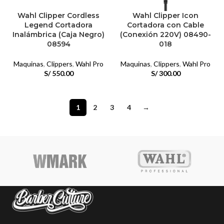
Wahl Clipper Cordless
Wahl Clipper Icon
Legend Cortadora
Cortadora con Cable
Inalámbrica (Caja Negro)
(Conexión 220V) 08490-
08594
018
Maquinas
,
Clippers
,
Wahl Pro
Maquinas
,
Clippers
,
Wahl Pro
S/
550.00
S/
300.00
1
2
3
4
→