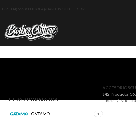
+77 (334) 555 0111
HOLA@BARBERCULTURE.COM
ACCESORIOS
CU
142 Products
16
FILTRAR POR MARCA
Inicio
Nuestra
GATAMO
1