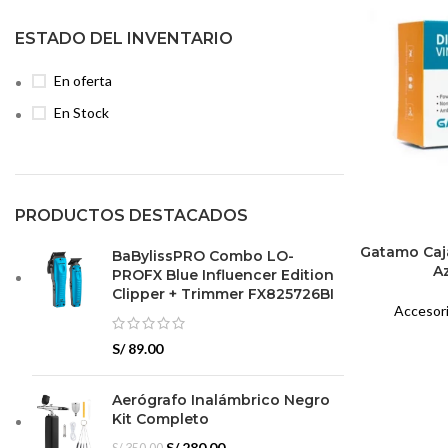
ESTADO DEL INVENTARIO
En oferta
En Stock
PRODUCTOS DESTACADOS
Gatamo Caja
BaBylissPRO Combo LO-
A
PROFX Blue Influencer Edition
Clipper + Trimmer FX825726BI
Accesor
S/
89.00
Aerógrafo Inalámbrico Negro
Kit Completo
El
El
S/
280.00