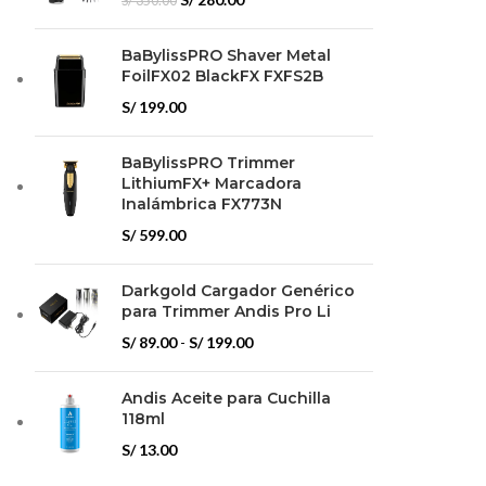
S/
350.00
precio
precio
original
actual
BaBylissPRO Shaver Metal
era:
es:
FoilFX02 BlackFX FXFS2B
S/ 350.00.
S/ 280.00.
S/
199.00
BaBylissPRO Trimmer
LithiumFX+ Marcadora
Inalámbrica FX773N
S/
599.00
Darkgold Cargador Genérico
para Trimmer Andis Pro Li
Rango
S/
89.00
-
S/
199.00
de
precios:
Andis Aceite para Cuchilla
desde
118ml
S/ 89.00
S/
13.00
hasta
S/ 199.00