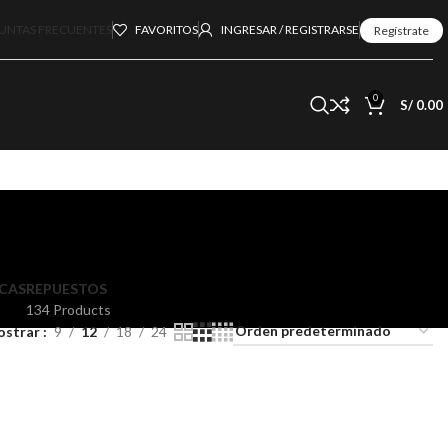
UNTAS FRECUENTES
FAVORITOS
INGRESAR / REGISTRARSE
Regístrate
0
S/
0.00
CAS
REPUESTOS
134 Products
ostrar
9
12
18
24