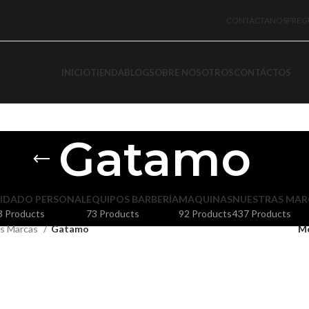
CONTÁCTANOS
PREG
INICIO
TIENDA
BLOG
SOBRE NOSOTROS
CONTÁCTOS
Gatamo
IDADO PERSONAL
EQUIPOS BARBERÍA
MAQUINAS
NUESTRAS MAR
3 Products
73 Products
92 Products
437 Products
s Marcas
Gatamo
M