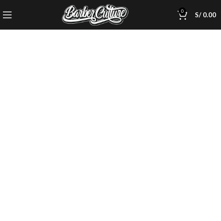
0
S/
0.00