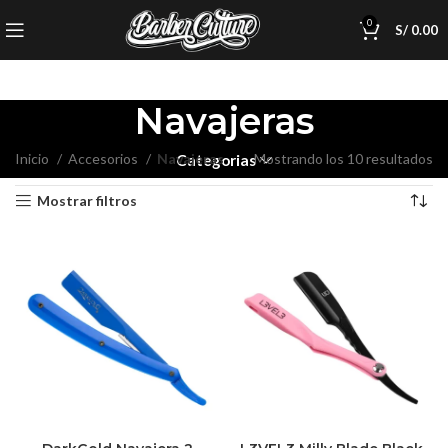
0
S/
0.00
Navajeras
Inicio
Accesorios
Navajeras
Mostrando los 10 resultados
Categorias
Mostrar filtros