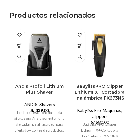
Productos relacionados
Andis Profoil Lithium
BaBylissPRO Clipper
B
Plus Shaver
LithiumFX+ Cortadora
Inalámbrica FX673NS
I
ANDIS
,
Shavers
S/
339.00
Babyliss Pro
,
Maquinas
,
Las hojas escalonadas de la
Clippers
afeitadora Andis permiten una
S/
580.00
afeitada más al ras, ideal para
BaBylissPRO Clipper
afeitado y cortes degradados,
LithiumFX+ Cortadora
B
su cabezal de titanio y
Inalámbrica FX673NS