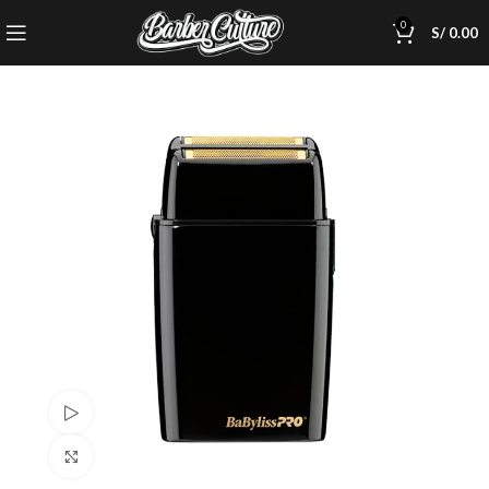
0
S/
0.00
Watch video
Click to enlarge