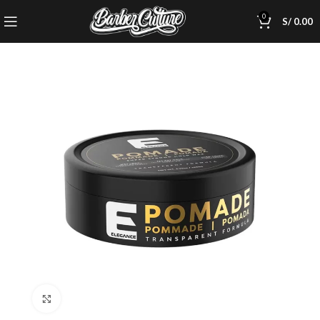
0
S/
0.00
Click to enlarge