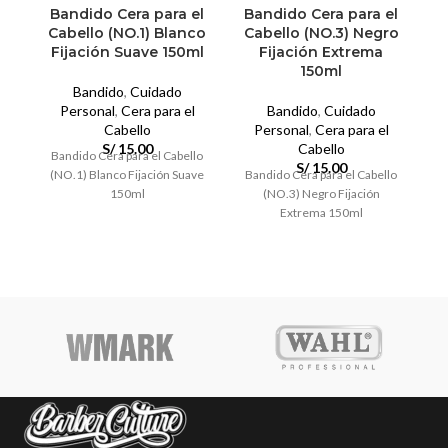
Bandido Cera para el
Bandido Cera para el
B
Cabello (NO.1) Blanco
Cabello (NO.3) Negro
Fijación Suave 150ml
Fijación Extrema
150ml
Bandido
,
Cuidado
Personal
,
Cera para el
Bandido
,
Cuidado
Cabello
Personal
,
Cera para el
S/
15.00
Cabello
Bandido Cera para el Cabello
S/
15.00
(NO.1) Blanco Fijación Suave
Bandido Cera para el Cabello
B
150ml
(NO.3) Negro Fijación
Extrema 150ml