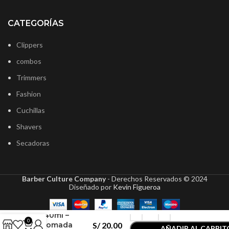
CATEGORÍAS
Clippers
combos
Trimmers
Fashion
Cuchillas
Shavers
Secadoras
Barber Culture Company
- Derechos Reservados ©
2024
Diseñado por
Kevin Figueroa
Elegance
Pomade
140ml –
0
Pomada
S/
20.00
AÑADIR AL CARRIT