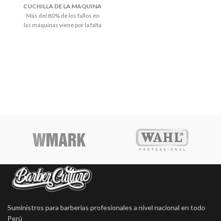
CUCHILLA DE LA MAQUINA
Más del 80% de los fallos en
las máquinas viene por la falta
de limpieza y lubricación de las
cuchillas. En uso profesional
es necesario realizar la
operación varias veces al día,
limpiar con un cepillo el pelo
acumulado, lubricar en
posición horizontal y retirar el
exceso de aceite o dejar
colgada boca abajo, con su
gancho, para que el exceso de
aceite no entre dentro de la
máquina.
Andis
apuesta por la
formación y el conocimiento
de las herramientas
profesionales y sus
necesidades, para que
obtengas los mejores
resultados.
Suministros para barberias profesionales a nivel nacional en todo
Perú