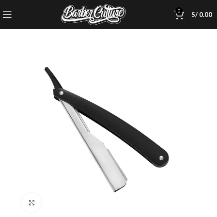
0
S/
0.00
Click to enlarge