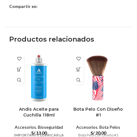
Compartir en:
Productos relacionados
Andis Aceite para
Bota Pelo Con Diseño
B
Cuchilla 118ml
#1
Accesorios
,
Bioseguridad
Accesorios
,
Bota Pelos
S/
13.00
S/
20.00
IMPORTANTE LUBRICAR LA
Bota Pelo Con Diseño #1