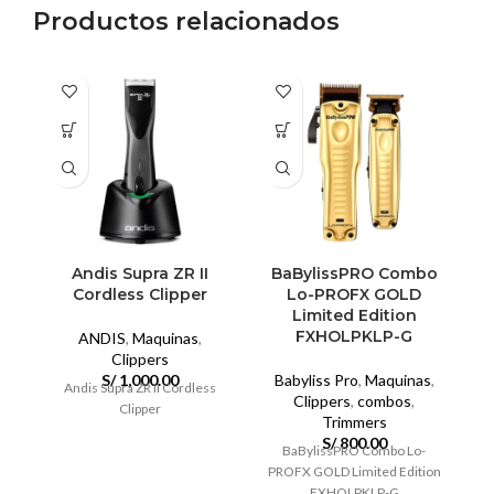
Productos relacionados
Andis Supra ZR II
BaBylissPRO Combo
G
Cordless Clipper
Lo-PROFX GOLD
Limited Edition
FXHOLPKLP-G
ANDIS
,
Maquinas
,
Clippers
S/
1,000.00
Babyliss Pro
,
Maquinas
,
Andis Supra ZR II Cordless
Clippers
,
combos
,
Clipper
Trimmers
S/
800.00
BaBylissPRO Combo Lo-
PROFX GOLD Limited Edition
FXHOLPKLP-G