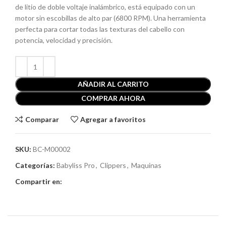
de litio de doble voltaje inalámbrico, está equipado con un
motor sin escobillas de alto par (6800 RPM). Una herramienta
perfecta para cortar todas las texturas del cabello con
potencia, velocidad y precisión.
AÑADIR AL CARRITO
COMPRAR AHORA
Comparar
Agregar a favoritos
SKU:
BC-M00002
Categorías:
Babyliss Pro
,
Clippers
,
Maquinas
Compartir en: