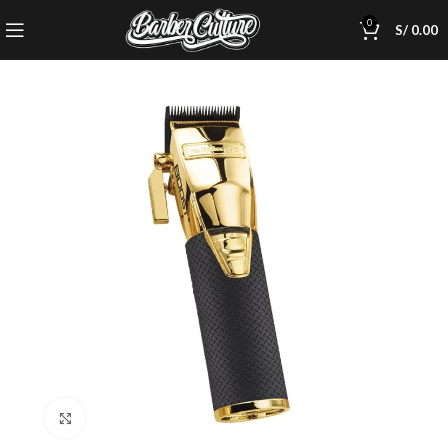
0
S/
0.00
Click to enlarge