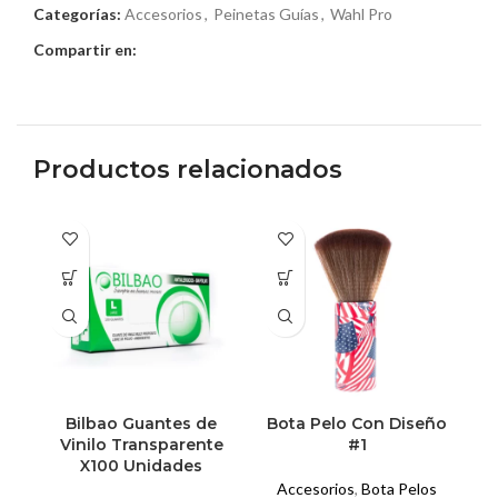
Categorías:
Accesorios
,
Peinetas Guías
,
Wahl Pro
Compartir en:
Productos relacionados
Es
pr
ti
mú
va
La
op
se
Bilbao Guantes de
Bota Pelo Con Diseño
E
pu
Vinilo Transparente
#1
el
X100 Unidades
V
en
Accesorios
,
Bota Pelos