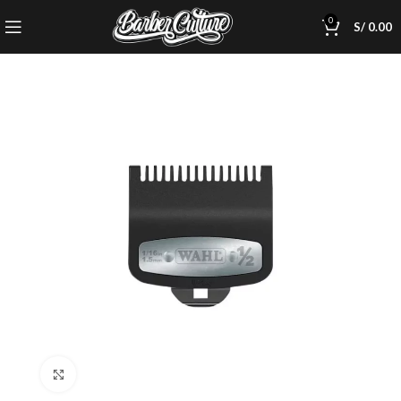
0
S/
0.00
Click to enlarge