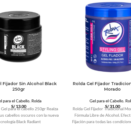
l Fijador Sin Alcohol Black
Rolda Gel Fijador Tradicio
250gr
Morado
l para el Cabello
,
Rolda
Gel para el Cabello
,
Ro
S/
13.00
S/
31.00
 Gel para el cabello 250gr Realza
Rolda Gel Fijador Tradicional M
tus cabellos oscuros con la nueva
Fórmula Libre de Alcohol. Efe
cnología Black Radiant
Fijación para todas las condicion