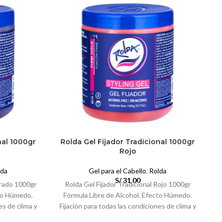
nal 1000gr
Rolda Gel Fijador Tradicional 1000gr
Rojo
lda
Gel para el Cabello
,
Rolda
S/
31.00
orado 1000gr
Rolda Gel Fijador Tradicional Rojo 1000gr
cto Húmedo.
Fórmula Libre de Alcohol. Efecto Húmedo.
es de clima y
Fijación para todas las condiciones de clima y
F