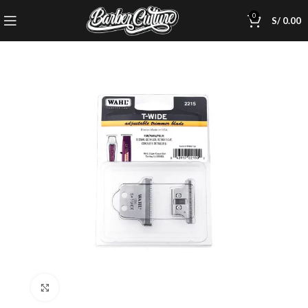
0
S/
0.00
Click to enlarge