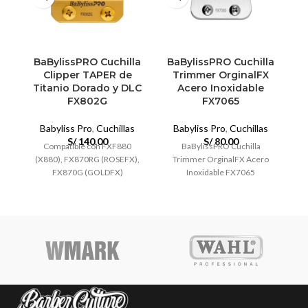
BaBylissPRO Cuchilla
BaBylissPRO Cuchilla
Clipper TAPER de
Trimmer OrginalFX
Titanio Dorado y DLC
Acero Inoxidable
FX802G
FX7065
Babyliss Pro
,
Cuchillas
Babyliss Pro
,
Cuchillas
S/
140.00
S/
80.00
Compatible con FXF880
BaBylissPRO Cuchilla
(X880), FX870RG (ROSEFX),
Trimmer OrginalFX Acero
FX870G (GOLDFX)
Inoxidable FX7065