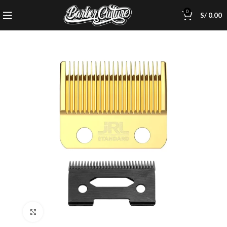
0
S/
0.00
Click to enlarge