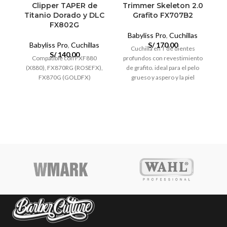
Clipper TAPER de
Trimmer Skeleton 2.0
Titanio Dorado y DLC
Grafito FX707B2
FX802G
Babyliss Pro
,
Cuchillas
C
Babyliss Pro
,
Cuchillas
S/
170.00
Cuchilla en T de dientes
S/
140.00
Compatible con FXF880
profundos con revestimiento
(X880), FX870RG (ROSEFX),
de grafito. ideal para el pelo
FX870G (GOLDFX)
grueso y aspero y la piel
menos sensible. ajustable a
cero.