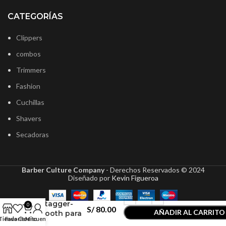
CATEGORÍAS
Clippers
combos
Trimmers
Fashion
Cuchillas
Shavers
Secadoras
Barber Culture Company
- Derechos Reservados ©
2024
Wahl
Diseñado por
Kevin Figueroa
Cuchilla
Clipper
Stagger-
0
S/
80.00
AÑADIR AL CARRITO
Tooth para
Tienda
Favoritos
Carrito
Mi cuenta
Magic clip