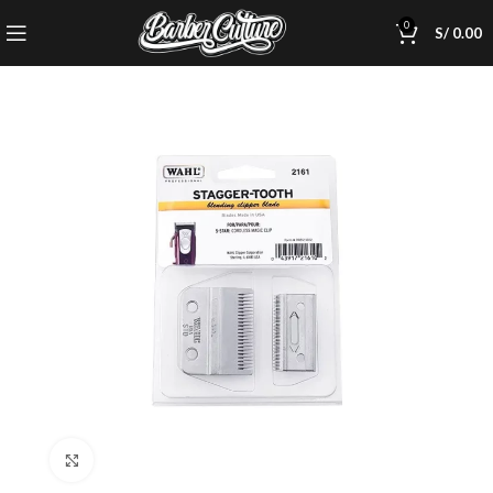
0
S/
0.00
Click to enlarge