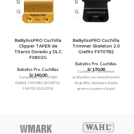
BaBylissPRO Cuchilla
BaBylissPRO Cuchilla
Clipper TAPER de
Trimmer Skeleton 2.0
Titanio Dorado y DLC
Grafito FX707B2
FX802G
Babyliss Pro
,
Cuchillas
Babyliss Pro
,
Cuchillas
S/
170.00
Cuchilla en T de dientes
S/
140.00
Compatible con FXF880
profundos con revestimiento
Ma
(X880), FX870RG (ROSEFX),
de grafito. ideal para el pelo
FX870G (GOLDFX)
grueso y aspero y la piel
S
menos sensible. ajustable a
cero.