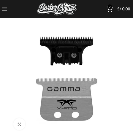
0
S/
0.00
Click to enlarge