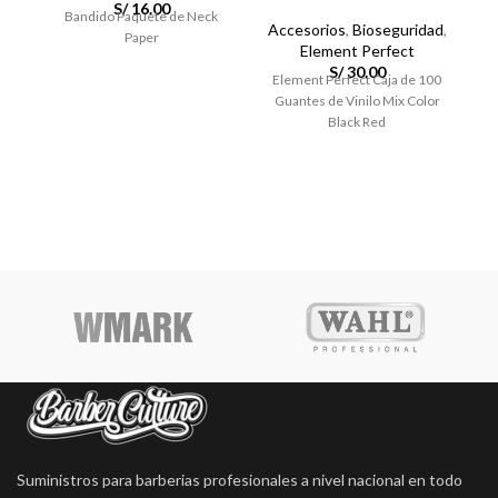
S/
16.00
A
Bandido Paquete de Neck
página
pá
Accesorios
,
Bioseguridad
,
Paper
de
de
Element Perfect
G
producto
pr
S/
30.00
Element Perfect Caja de 100
d
Guantes de Vinilo Mix Color
Black Red
Suministros para barberias profesionales a nivel nacional en todo