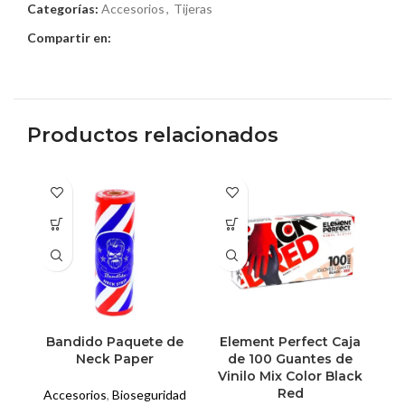
Categorías:
Accesorios
,
Tijeras
Compartir en:
Productos relacionados
Este
Es
producto
pr
tiene
ti
múltiples
mú
variantes.
va
Las
La
opciones
op
se
se
Bandido Paquete de
Element Perfect Caja
pueden
pu
Neck Paper
de 100 Guantes de
elegir
el
Vinilo Mix Color Black
en
en
Red
Accesorios
,
Bioseguridad
la
la