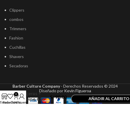
Clippers
combos
Trimmers
Fashion
Cuchillas
Shavers
Secadoras
Barber Culture Company
- Derechos Reservados ©
2024
Set X2
Diseñado por
Kevin Figueroa
Tijeras +
0
S/
90.00
AÑADIR AL CARRITO
Peine 6.5p
Tienda
Favoritos
Carrito
Mi cuenta
Multicolor
COMPRAR AHORA