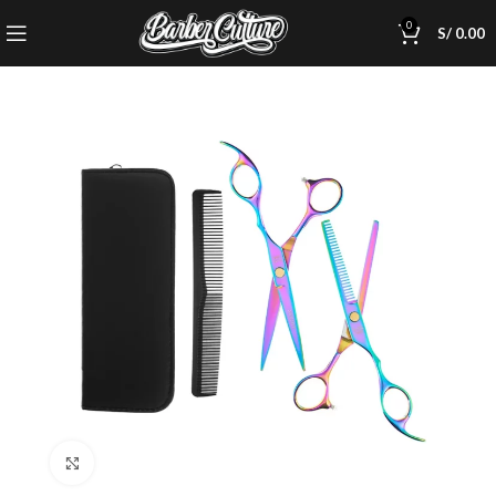
0
S/
0.00
Click to enlarge