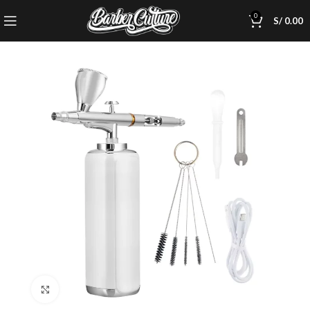
0
S/
0.00
Click to enlarge