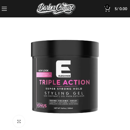
0
S/
0.00
Click to enlarge