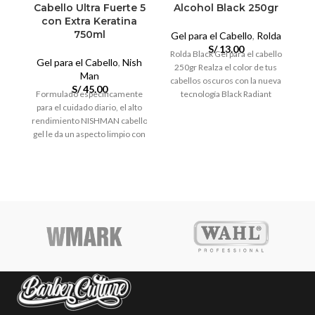
Cabello Ultra Fuerte 5
Alcohol Black 250gr
con Extra Keratina
750ml
Gel para el Cabello
,
Rolda
S/
13.00
G
Rolda Black Gel para el cabello
Gel para el Cabello
,
Nish
250gr Realza el color de tus
R
Man
cabellos oscuros con la nueva
Az
S/
45.00
Formulado específicamente
tecnología Black Radiant
para el cuidado diario, el alto
rendimiento NISHMAN cabello
gel le da un aspecto limpio con
una sensación de extra