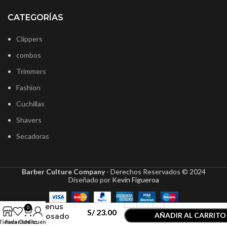
CATEGORÍAS
Clippers
combos
Trimmers
Fashion
Cuchillas
Shavers
Secadoras
Barber Culture Company
- Derechos Reservados ©
2024
Elegance
Diseñado por
Kevin Figueroa
Gel Triple
Action
Venus
0
S/
23.00
AÑADIR AL CARRITO
Rosado
Tienda
Favoritos
Carrito
Mi cuenta
500ml – Gel