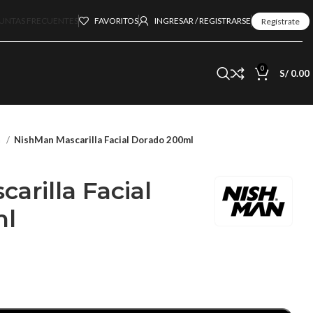
UNTAS FRECUENTES
FAVORITOS
INGRESAR / REGISTRARSE
Regístrate
0
S/
0.00
n
NishMan Mascarilla Facial Dorado 200ml
arilla Facial
ml