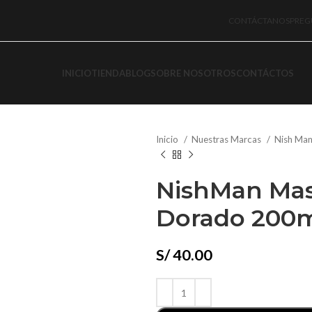
CONTÁCTANOS
PREG
INICIO
TIENDA
BLOG
SOBRE NOSOTROS
CONTÁCTOS
Inicio
Nuestras Marcas
Nish Ma
NishMan Masc
Dorado 200
S/
40.00