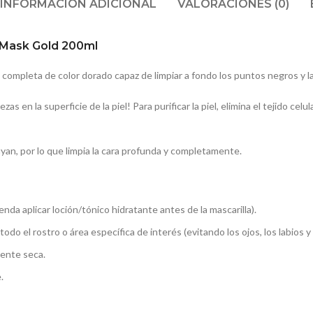
INFORMACIÓN ADICIONAL
VALORACIONES (0)
f Mask Gold 200ml
ompleta de color dorado capaz de limpiar a fondo los puntos negros y la su
as en la superficie de la piel! Para purificar la piel, elimina el tejido celul
yan, por lo que limpia la cara profunda y completamente.
enda aplicar loción/tónico hidratante antes de la mascarilla).
 el rostro o área específica de interés (evitando los ojos, los labios y e
ente seca.
.