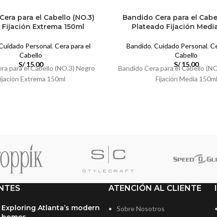
era para el Cabello (NO.3)
Bandido Cera para el Cabe
 Fijación Extrema 150ml
Plateado Fijación Medi
Cuidado Personal
,
Cera para el
Bandido
,
Cuidado Personal
,
Ce
Cabello
Cabello
S/
15.00
S/
15.00
ra para el Cabello (NO.3) Negro
Bandido Cera para el Cabello (N
ijación Extrema 150ml
Fijación Media 150m
NTES
ATENCIÓN AL CLIENTE
Exploring Atlanta’s modern
Sobre Nosotros