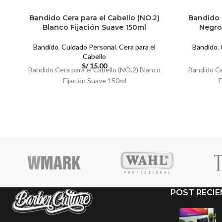
Bandido Cera para el Cabello (NO.2)
Bandido C
Blanco Fijación Suave 150ml
Negro
Bandido
,
Cuidado Personal
,
Cera para el
Bandido
,
Cabello
S/
15.00
Bandido Cera para el Cabello (NO.2) Blanco
Bandido Ce
Fijación Suave 150ml
F
POST RECIE