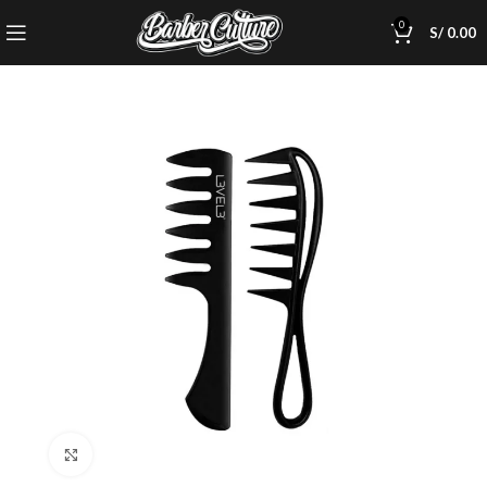
0
S/
0.00
Click to enlarge