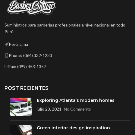
gancho, para que el exceso de
aceite no entre dentro de la
máquina.
Andis
apuesta por la
formación y el conocimiento
Suministros para barberias profesionales a nivel nacional en todo
de las herramientas
Perú
profesionales y sus
necesidades, para que
Perú, Lima
obtengas los mejores
resultados.
Phone: (064) 332-1233
Fax: (099) 453-1357
POST RECIENTES
Exploring Atlanta’s modern homes
julio 23, 2021
No Comments
Green interior design inspiration