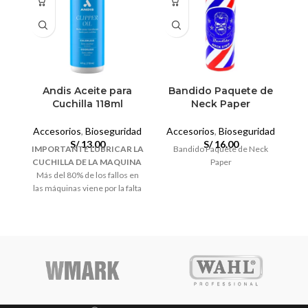
Andis Aceite para
Bandido Paquete de
B
Cuchilla 118ml
Neck Paper
Accesorios
,
Bioseguridad
Accesorios
,
Bioseguridad
S/
13.00
S/
16.00
IMPORTANTE LUBRICAR LA
Bandido Paquete de Neck
CUCHILLA DE LA MAQUINA
Paper
Más del 80% de los fallos en
las máquinas viene por la falta
de limpieza y lubricación de las
cuchillas. En uso profesional
es necesario realizar la
operación varias veces al día,
limpiar con un cepillo el pelo
acumulado, lubricar en
posición horizontal y retirar el
exceso de aceite o dejar
colgada boca abajo, con su