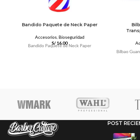
Bandido Paquete de Neck Paper
Bil
Trans
Accesorios
,
Bioseguridad
S/
16.00
Ac
Bandido Paquete de Neck Paper
Bilbao Guan
POST RECIE