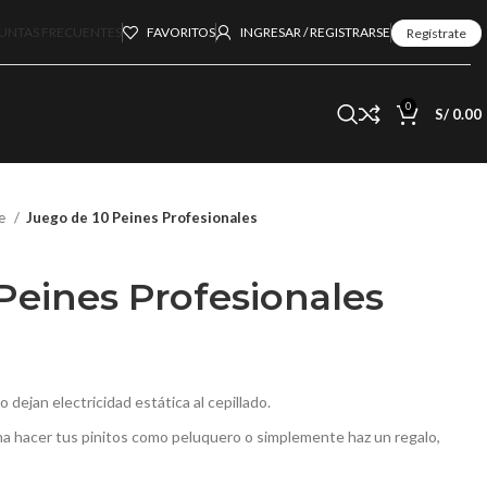
UNTAS FRECUENTES
FAVORITOS
INGRESAR / REGISTRARSE
Regístrate
0
S/
0.00
te
Juego de 10 Peines Profesionales
Peines Profesionales
 dejan electricidad estática al cepillado.
a hacer tus pinitos como peluquero o simplemente haz un regalo,