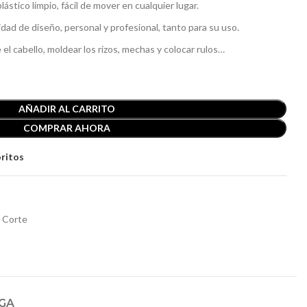
stico limpio, fácil de mover en cualquier lugar.
dad de diseño, personal y profesional, tanto para su uso.
el cabello, moldear los rizos, mechas y colocar rulos…
AÑADIR AL CARRITO
COMPRAR AHORA
oritos
 Corte
EGA