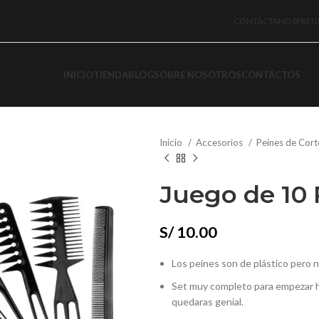
CONTÁCTANOS
PREG
INICIO
TIENDA
BLOG
SOBRE NOSOTROS
CONTÁCTOS
Inicio
Accesorios
Peines de Cor
Juego de 10 
S/
10.00
Los peines son de plástico pero no
Set muy completo para empezar h
quedaras genial.