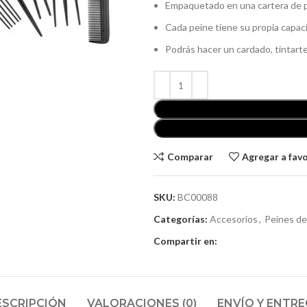
Empaquetado en una cartera de plá
Cada peine tiene su propia capaci
Podrás hacer un cardado, tintarte 
Comparar
Agregar a fav
SKU:
BC00088
Categorías:
Accesorios
,
Peines de
Compartir en:
ESCRIPCIÓN
VALORACIONES (0)
ENVÍO Y ENTR