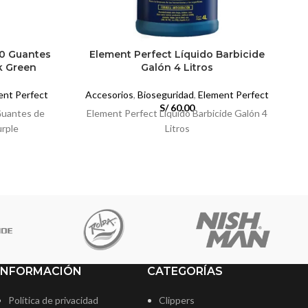
00 Guantes
Element Perfect Líquido Barbicide
ck Green
Galón 4 Litros
ent Perfect
Accesorios
,
Bioseguridad
,
Element Perfect
U
S/
60.00
Guantes de
Element Perfect Líquido Barbicide Galón 4
urple
Litros
c
INFORMACIÓN
CATEGORÍAS
Política de privacidad
Clippers