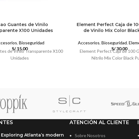
bao Guantes de Vinilo
Element Perfect Caja de 1
parente X100 Unidades
de Vinilo Mix Color Bla
cesorios
,
Bioseguridad
Accesorios
,
Bioseguridad
,
Elem
S/
15.00
S/
30.00
tes de Vinilo Transparente X100
Element Perfect Caja de 100 
Unidades
Nitrilo Mix Color Black P
NTES
ATENCIÓN AL CLIENTE
Exploring Atlanta’s modern
Sobre Nosotros