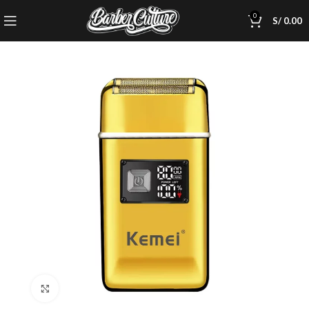
0
S/
0.00
Click to enlarge