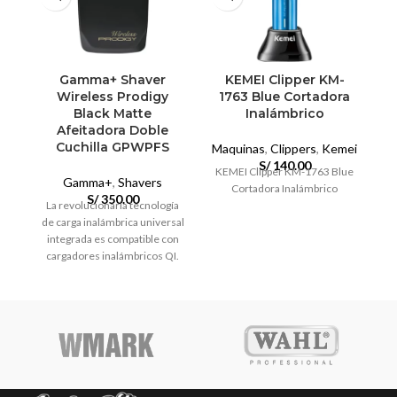
Gamma+ Shaver
KEMEI Clipper KM-
Wireless Prodigy
1763 Blue Cortadora
2
Black Matte
Inalámbrico
Afeitadora Doble
Cuchilla GPWPFS
Maquinas
,
Clippers
,
Kemei
Ma
S/
140.00
KEMEI Clipper KM-1763 Blue
KE
Gamma+
,
Shavers
Cortadora Inalámbrico
S/
350.00
La revolucionaria tecnología
de carga inalámbrica universal
integrada es compatible con
cargadores inalámbricos QI.
Retire cualquier teléfono
celular de su cargador
inalámbrico y utilice el mismo
cargador para su afeitadora
Prodigy inalámbrica.