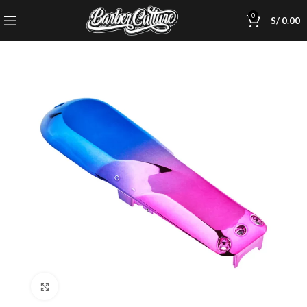
0
S/
0.00
Click to enlarge