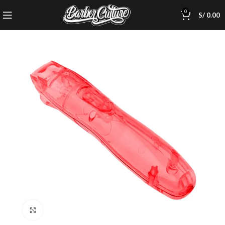
0
S/
0.00
Click to enlarge