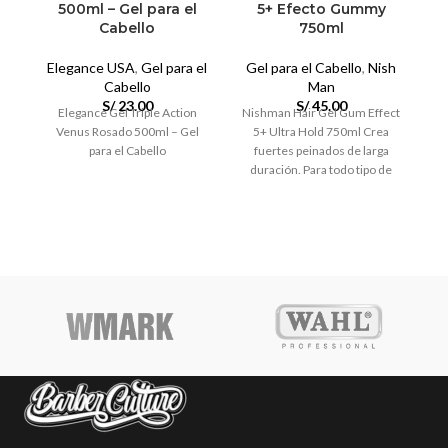
500ml – Gel para el
5+ Efecto Gummy
Cabello
750ml
G
Elegance USA
,
Gel para el
Gel para el Cabello
,
Nish
R
Cabello
Man
Ro
S/
23.00
S/
45.00
Elegance Gel Triple Action
Nishman Hair Gel Gum Effect
Venus Rosado 500ml – Gel
5+ Ultra Hold 750ml Crea
para el Cabello
fuertes peinados de larga
duración. Para todo tipo de
cabello.