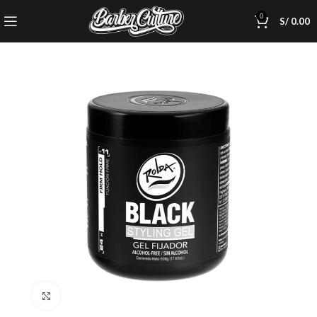
0
S/
0.00
Click to enlarge