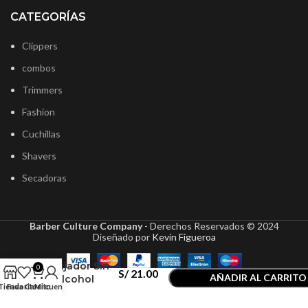
CATEGORÍAS
Clippers
combos
Trimmers
Fashion
Cuchillas
Shavers
Secadoras
Barber Culture Company
- Derechos Reservados ©
2024
Diseñado por
Kevin Figueroa
Rolda Gel
Fijador Sin
0
S/
21.00
AÑADIR AL CARRITO
Alcohol
Tienda
Favoritos
Carrito
Mi cuenta
Black 500gr
COMPRAR AHORA