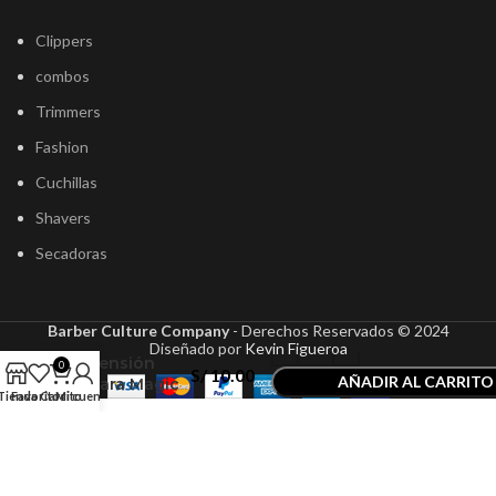
Clippers
combos
Trimmers
Fashion
Cuchillas
Shavers
Secadoras
Repuesto
Barber Culture Company
- Derechos Reservados ©
2024
Resorte de
Diseñado por
Kevin Figueroa
Tensión
0
S/
10.00
AÑADIR AL CARRITO
para Magic
Tienda
Favoritos
Carrito
Mi cuenta
Clip
COMPRAR AHORA
Cordless