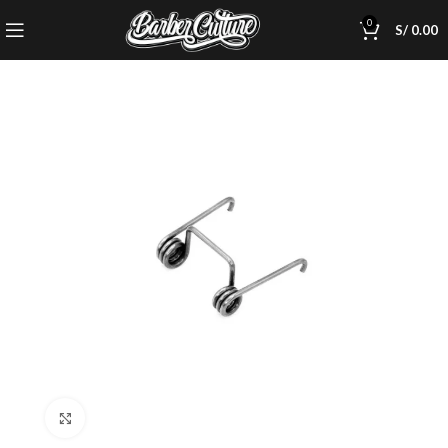
0
S/
0.00
Click to enlarge