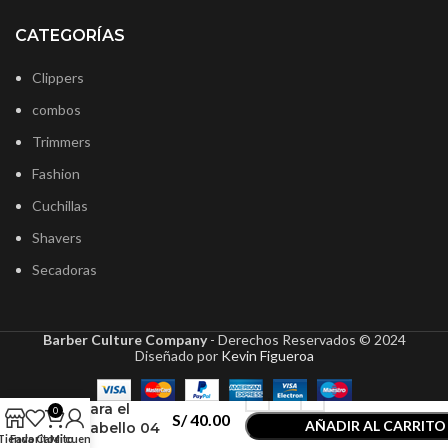
CATEGORÍAS
Clippers
combos
Trimmers
Fashion
Cuchillas
Shavers
Secadoras
Barber Culture Company
- Derechos Reservados ©
2024
Diseñado por
Kevin Figueroa
NishMan
Wax Cera
para el
0
S/
40.00
AÑADIR AL CARRITO
Cabello 04
Tienda
Favoritos
Carrito
Mi cuenta
Rugby