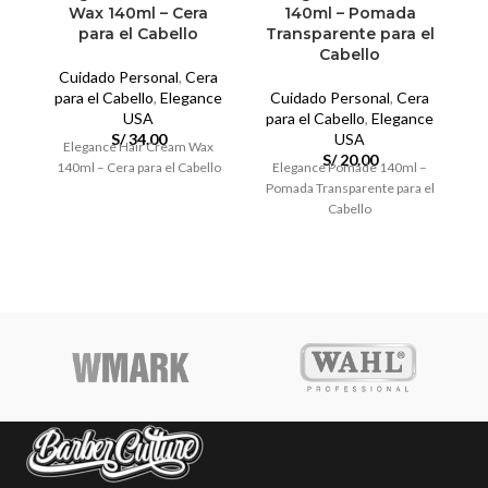
Wax 140ml – Cera
140ml – Pomada
para el Cabello
Transparente para el
Cabello
Cuidado Personal
,
Cera
para el Cabello
,
Elegance
Cuidado Personal
,
Cera
p
USA
para el Cabello
,
Elegance
S/
34.00
USA
Elegance Hair Cream Wax
El
S/
20.00
140ml – Cera para el Cabello
Elegance Pomade 140ml –
Pomada Transparente para el
Cabello