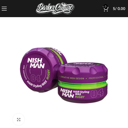
0
S/
0.00
Click to enlarge