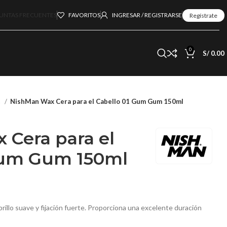
UNTAS FRECUENTES
FAVORITOS
INGRESAR / REGISTRARSE
Regístrate
0
S/
0.00
n
NishMan Wax Cera para el Cabello 01 Gum Gum 150ml
 Cera para el
Gum Gum 150ml
rillo suave y fijación fuerte. Proporciona una excelente duración