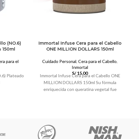
llo (NO.6)
Immortal Infuse Cera para el Cabello
a 150ml
ONE MILLION DOLLARS 150ml
ra para el
Cuidado Personal
,
Cera para el Cabello
,
Inmortal
S/
15.00
O.6) Plateado
Immortal Infuse Cera para el Cabello ONE
l
MILLION DOLLARS 150ml Su fórmula
enriquecida con queratina vegetal fue
especialmente desarrollada para