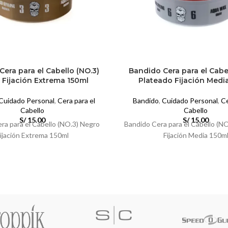
era para el Cabello (NO.3)
Bandido Cera para el Cabe
 Fijación Extrema 150ml
Plateado Fijación Medi
Cuidado Personal
,
Cera para el
Bandido
,
Cuidado Personal
,
Ce
Cabello
Cabello
S/
15.00
S/
15.00
ra para el Cabello (NO.3) Negro
Bandido Cera para el Cabello (N
ijación Extrema 150ml
Fijación Media 150m