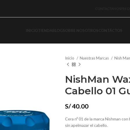
CONTÁCTANOS
PREG
INICIO
TIENDA
BLOG
SOBRE NOSOTROS
CONTÁCTOS
Inicio
Nuestras Marcas
Nish Ma
NishMan Wax
Cabello 01 
S/
40.00
Cera nº 01 de la marca Nishman con b
sin apelmazar el cabello.