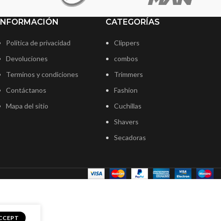
INFORMACIÓN
CATEGORÍAS
Política de privacidad
Clippers
Devoluciones
combos
Terminos y condiciones
Trimmers
Contáctanos
Fashion
Mapa del sitio
Cuchillas
Shavers
Secadoras
CCEPT