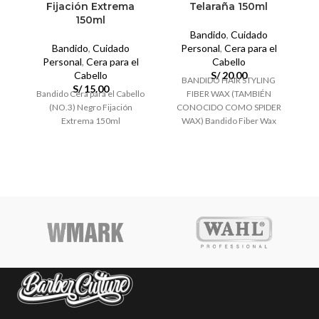
Fijación Extrema
Telaraña 150ml
150ml
Bandido
,
Cuidado
Bandido
,
Cuidado
Personal
,
Cera para el
p
Personal
,
Cera para el
Cabello
Cabello
S/
20.00
BANDIDO HAIR STYLING
S/
15.00
Bandido Cera para el Cabello
FIBER WAX (TAMBIÉN
1
(NO.3) Negro Fijación
CONOCIDO COMO SPIDER
Extrema 150ml
WAX) Bandido Fiber Wax
facilita el moldeado de tu
cabello con