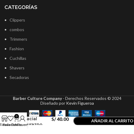
CATEGORÍAS
Clippers
combos
Trimmers
Fashion
Cuchillas
Shavers
Secadoras
Barber Culture Company
- Derechos Reservados ©
2024
Diseñado por
Kevin Figueroa
NishMan
Exfoliante
0
Facial
S/
40.00
AÑADIR AL CARRITO
Durazno
Tienda
Favoritos
Carrito
Mi cuenta
COMPRAR AHORA
300ml