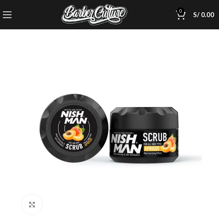
0
S/
0.00
Click to enlarge