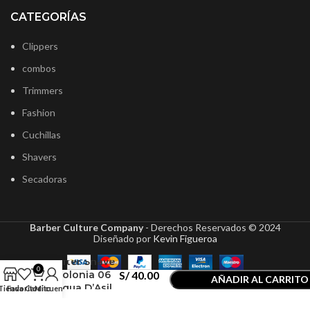
CATEGORÍAS
Clippers
combos
Trimmers
Fashion
Cuchillas
Shavers
Secadoras
Barber Culture Company
- Derechos Reservados ©
2024
Diseñado por
Kevin Figueroa
NishMan
After Shave
0
Colonia 06
S/
40.00
AÑADIR AL CARRITO
Aqua D’Asil
Tienda
Favoritos
Carrito
Mi cuenta
COMPRAR AHORA
400ml