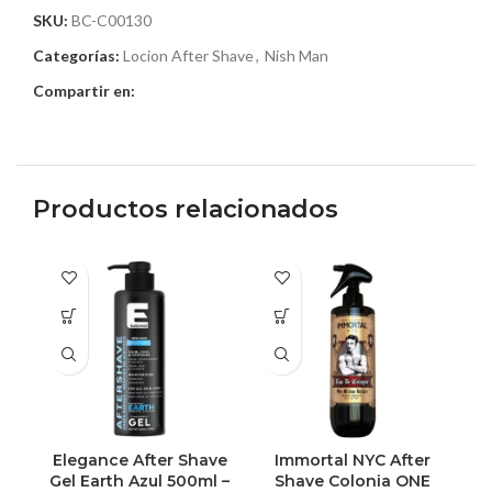
SKU:
BC-C00130
Categorías:
Locion After Shave
,
Nish Man
Compartir en:
Productos relacionados
Elegance After Shave
Immortal NYC After
M
Gel Earth Azul 500ml –
Shave Colonia ONE
S