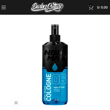
0
S/
0.00
Click to enlarge