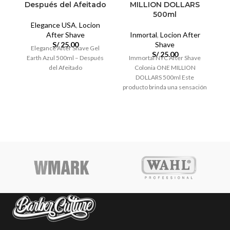
Después del Afeitado
MILLION DOLLARS
500ml
Elegance USA
,
Locion
After Shave
Inmortal
,
Locion After
S/
25.00
Shave
Elegance After Shave Gel
M
S/
25.00
Earth Azul 500ml – Después
Immortal NYC After Shave
C
del Afeitado
Colonia ONE MILLION
DOLLARS 500ml Este
producto brinda una sensación
de limpieza y comodidad al
refrescar