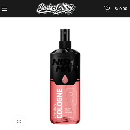
0
S/
0.00
Click to enlarge