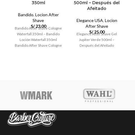
350ml
500ml – Después del
Afeitado
Bandido
,
Locion After
Shave
Elegance USA
,
Locion
S/
23.00
After Shave
Bandido After Shave Cologne
S/
25.00
Waterfall 350ml – Bandido
Elegance After Shave Gel
Loción Waterfall 350ml
Jupiter Verde 500ml –
V
Bandido After Shave Cologne
Después del Afeitado
Waterfall ha sido formulado
para