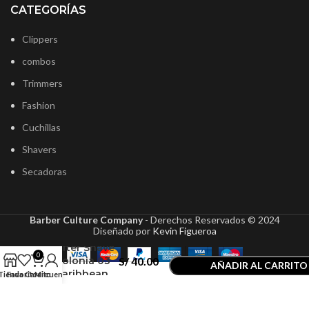
CATEGORÍAS
Clippers
combos
Trimmers
Fashion
Cuchillas
Shavers
Secadoras
Barber Culture Company
- Derechos Reservados ©
2024
Diseñado por
Kevin Figueroa
NishMan
After Shave
0
Colonia 03
S/
40.00
AÑADIR AL CARRITO
Caribbean
Tienda
Favoritos
Carrito
Mi cuenta
COMPRAR AHORA
400ml