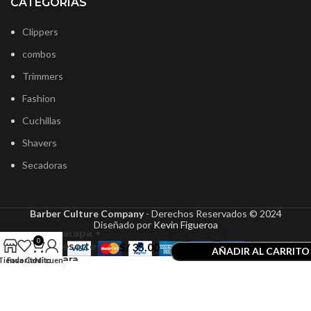
CATEGORÍAS
Clippers
combos
Trimmers
Fashion
Cuchillas
Shavers
Secadoras
JRL
Barber Culture Company
- Derechos Reservados ©
2024
Repuesto
Diseñado por
Kevin Figueroa
Zatapa +
0
Resorte
S/
35.00
AÑADIR AL CARRITO
para
Tienda
Favoritos
Carrito
Mi cuenta
COMPRAR AHORA
Cuchilla de
Trimmer