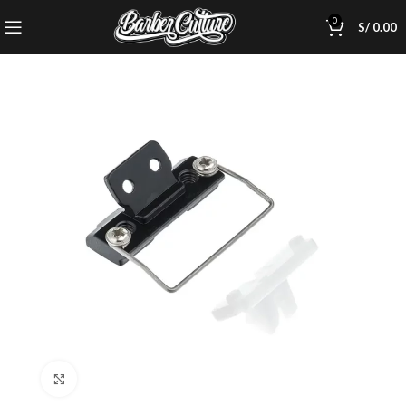
0
S/
0.00
Click to enlarge