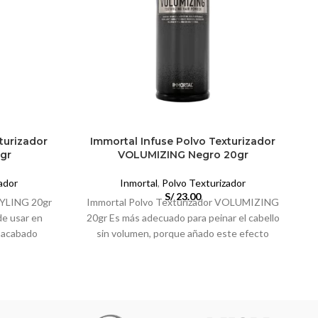
turizador
Immortal Infuse Polvo Texturizador
gr
VOLUMIZING Negro 20gr
ador
Inmortal
,
Polvo Texturizador
S/
23.00
TYLING 20gr
Immortal Polvo Texturizador VOLUMIZING
de usar en
20gr Es más adecuado para peinar el cabello
n acabado
sin volumen, porque añado este efecto
desde la