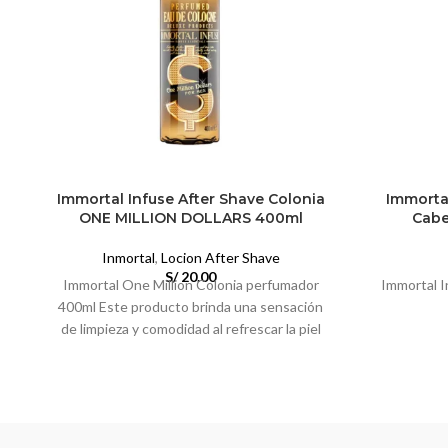
Immortal Infuse After Shave Colonia
Immortal
ONE MILLION DOLLARS 400ml
Cabe
Inmortal
,
Locion After Shave
S/
20.00
Immortal One Million Colonia perfumador
Immortal I
400ml Este producto brinda una sensación
de limpieza y comodidad al refrescar la piel
con