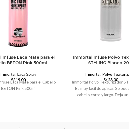
 Infuse Laca Mate para el
Immortal Infuse Polvo Tex
llo BETON Pink 500ml
STYLING Blanco 20
Inmortal
,
Laca Spray
Inmortal
,
Polvo Texturiz
S/
19.00
S/
23.00
nfuse Laca Mate para el Cabello
Immortal Polvo Texturizador S
BETON Pink 500ml
Es muy fácil de aplicar. Se pue
cabello corto y largo. Deja u