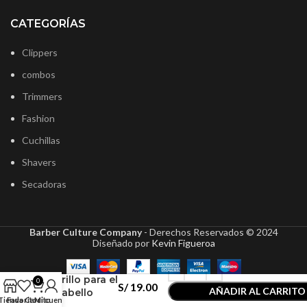
CATEGORÍAS
Clippers
combos
Trimmers
Fashion
Cuchillas
Shavers
Secadoras
Barber Culture Company
- Derechos Reservados ©
2024
Diseñado por
Kevin Figueroa
Immortal
Infuse Laca
Brillo para el
0
S/
19.00
AÑADIR AL CARRITO
Cabello
Tienda
Favoritos
Carrito
Mi cuenta
BETON