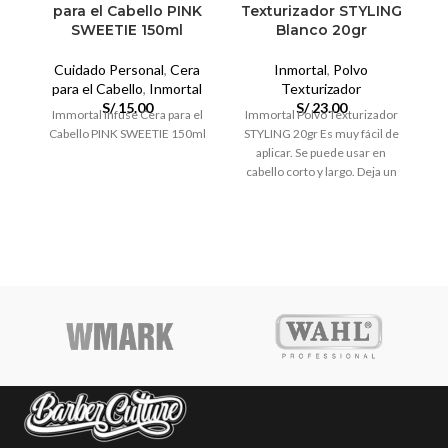
para el Cabello PINK
Texturizador STYLING
SWEETIE 150ml
Blanco 20gr
Cuidado Personal
,
Cera
Inmortal
,
Polvo
para el Cabello
,
Inmortal
Texturizador
S/
15.00
S/
23.00
Immortal Infuse Cera para el
Immortal Polvo Texturizador
Im
Cabello PINK SWEETIE 150ml
STYLING 20gr Es muy fácil de
10
aplicar. Se puede usar en
d
cabello corto y largo. Deja un
r
acabado