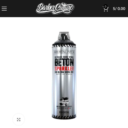
0
S/
0.00
Click to enlarge