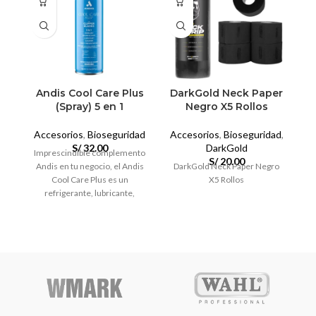
Andis Cool Care Plus
DarkGold Neck Paper
D
(Spray) 5 en 1
Negro X5 Rollos
Accesorios
,
Bioseguridad
Accesorios
,
Bioseguridad
,
A
S/
32.00
DarkGold
Imprescindible complemento
S/
20.00
Andis en tu negocio, el Andis
DarkGold Neck Paper Negro
D
Cool Care Plus es un
X5 Rollos
refrigerante, lubricante,
limpiador, desinfectante y
previene el óxido.