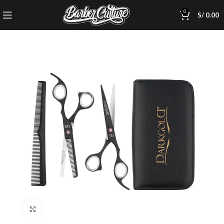
0
S/
0.00
Click to enlarge