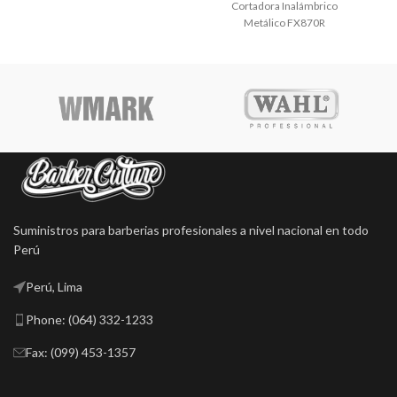
Cortadora Inalámbrico
C
Metálico FX870R
Suministros para barberias profesionales a nivel nacional en todo
Perú
Perú, Lima
Phone: (064) 332-1233
Fax: (099) 453-1357