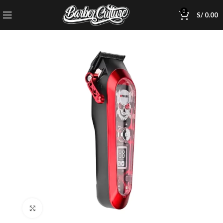
0
S/
0.00
Click to enlarge