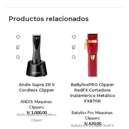
Productos relacionados
Andis Supra ZR II
BaBylissPRO Clipper
Cordless Clipper
RedFX Cortadora
Inalámbrico Metálico
FX870R
ANDIS
,
Maquinas
,
Clippers
S/
1,000.00
Babyliss Pro
,
Maquinas
,
Andis Supra ZR II Cordless
Clippers
Clipper
S/
620.00
BaBylissPRO Clipper RedFX