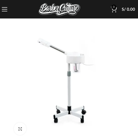
0
S/
0.00
Click to enlarge