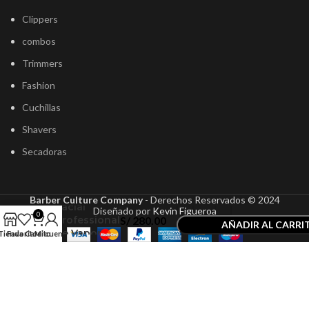
Clippers
combos
Trimmers
Fashion
Cuchillas
Shavers
Secadoras
Vaporizador
Barber Culture Company
- Derechos Reservados ©
2024
Facial
Diseñado por
Kevin Figueroa
0
Professional
S/
280.00
AÑADIR AL CARRI
de Vapor
Tienda
Favoritos
Carrito
Mi cuenta
COMPRAR AHOR
Caliente