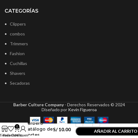
CATEGORÍAS
Clippers
combos
Trimmers
Fashion
Cuchillas
Shavers
Secadoras
Barber Culture Company
- Derechos Reservados ©
2024
Diseñado por
Kevin Figueroa
Guía Del
Barbero
0
Catálogo de
S/
10.00
AÑADIR AL CARRITO
Cortes
Tienda
Favoritos
Carrito
Mi cuenta