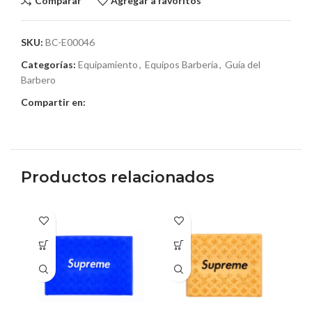
Comparar
Agregar a favoritos
SKU:
BC-E00046
Categorías:
Equipamiento
,
Equipos Barbería
,
Guía del
Barbero
Compartir en:
Productos relacionados
Este
Este
Es
producto
producto
pr
tiene
tiene
ti
múltiples
múltiples
mú
variantes.
variantes.
va
Las
Las
La