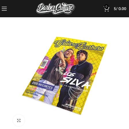
0
S/
0.00
Click to enlarge