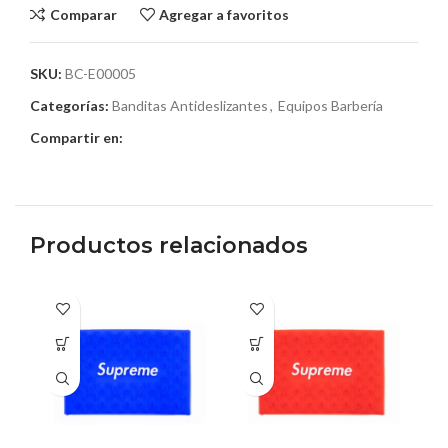
Comparar
Agregar a favoritos
SKU:
BC-E00005
Categorías:
Banditas Antideslizantes
,
Equipos Barbería
Compartir en:
Productos relacionados
Este
Es
producto
pr
tiene
ti
múltiples
mú
variantes.
va
Las
La