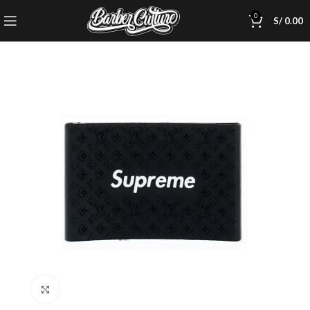
0
S/
0.00
Click to enlarge