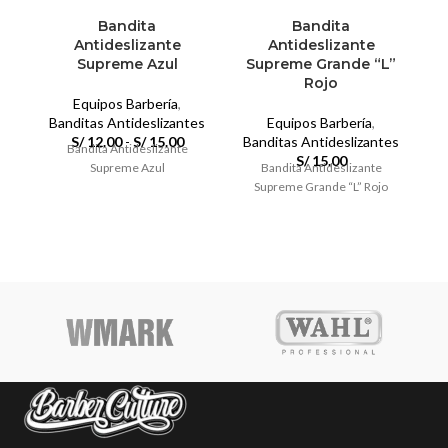
opciones
op
se
se
Bandita
Bandita
pueden
pu
Antideslizante
Antideslizante
elegir
el
Supreme Azul
Supreme Grande “L”
en
en
Rojo
la
la
Equipos Barbería
,
página
pá
Banditas Antideslizantes
Equipos Barbería
,
B
de
de
Rango
S/
12.00
-
S/
15.00
Banditas Antideslizantes
Bandita Antideslizante
producto
pr
de
S/
15.00
Supreme Azul
Bandita Antideslizante
precios:
Supreme Grande “L” Rojo
desde
S/ 12.00
hasta
S/ 15.00