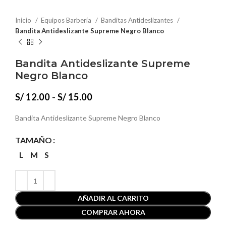
Inicio
Equipos Barbería
Banditas Antideslizantes
Bandita Antideslizante Supreme Negro Blanco
Bandita Antideslizante Supreme
Negro Blanco
Rango
S/
12.00
-
S/
15.00
de
precios:
Bandita Antideslizante Supreme Negro Blanco
desde
S/ 12.00
TAMAÑO
hasta
L
M
S
S/ 15.00
AÑADIR AL CARRITO
COMPRAR AHORA