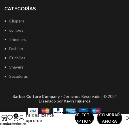
CATEGORÍAS
Clippers
combos
Trimmers
Fashion
Cuchillas
Shavers
Secadoras
Barber Culture Company
- Derechos Reservados ©
2024
Diseñado por
Kevin Figueroa
Bandita
S/
12.00
SELECT
COMPRAR
Antideslizante
0
-
Supreme
OPTIONS
AHORA
Tienda
Favoritos
Carrito
Mi cuenta
Rango
S/
15.00
Negro Blanco