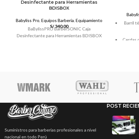
Desinfectante para Herramientas
BDISBOX
Babyli
Babyliss Pro
,
Equipos Barbería
,
Equipamiento
Barril 
S/
340.00
BaBylissPRO BarberSONIC Caja
Desinfectante para Herramientas BDISBOX
Cerdas d
el cráneo
Barril 
POST RECIE
Suministros para barberias profesionales a nivel
nacional en todo Perú