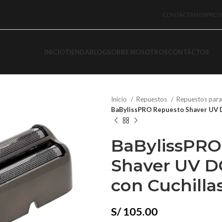
CONTÁCTANOS
PREG
INICIO
TIENDA
BLOG
SOBRE NOSOTROS
CONTÁCTOS
Inicio
Repuestos
Repuestos par
BaBylissPRO Repuesto Shaver UV 
BaBylissPRO
Shaver UV D
con Cuchilla
S/
105.00