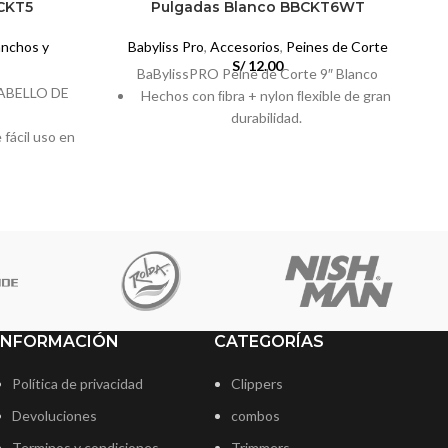
BCKT5
Pulgadas Blanco BBCKT6WT
nchos y
Babyliss Pro
,
Accesorios
,
Peines de Corte
S/
12.00
BaBylissPRO Peine de Corte 9″ Blanco
ABELLO DE
Hechos con ﬁbra + nylon ﬂexible de gran
durabilidad.
fácil uso en
Ideales para realizar cortes “Fade” y
or tamaño).
técnica de maquina sobre peine.
 cm, S: 6,4 x
Diseño liviano y ergonómico para uso fácil
y preciso.
ello de la
ara realizar
s.
ntrol sin
INFORMACIÓN
CATEGORÍAS
seccionar el
on facilidad
Política de privacidad
Clippers
recisos.
Devoluciones
combos
Terminos y condiciones
Trimmers