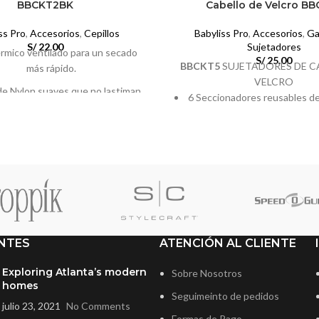
BBCKT2BK
Cabello de Velcro B
ss Pro
,
Accesorios
,
Cepillos
Babyliss Pro
,
Accesorios
,
Ga
S/
22.00
Sujetadores
térmico ventilado para un secado
S/
25.00
BBCKT5
SUJETADORES DE C
más rápido.
VELCRO
e Nylon suaves que no lastiman
6 Seccionadores reusables de 
, resistente a altas temperaturas.
tres diferentes tamaños (2 p
especial para realizar blowers en
L: 16,50 x 5,5 cm, M: 11,4 x 5,1
cabello de hombre.
4,3 cm
Sirven para seccionar el cab
cabeza y barba con facilidad p
cortes más preciso
Mantiene el cabello bajo co
NTES
ATENCIÓN AL CLIENTE
dañarlo ni jalarlo.Sirven para 
cabello de la cabeza y barba c
Exploring Atlanta’s modern
Sobre Nosotros
para realizar cortes más p
homes
Seguimeinto de pedidos
julio 23, 2021
No Comments
Formas de Pago