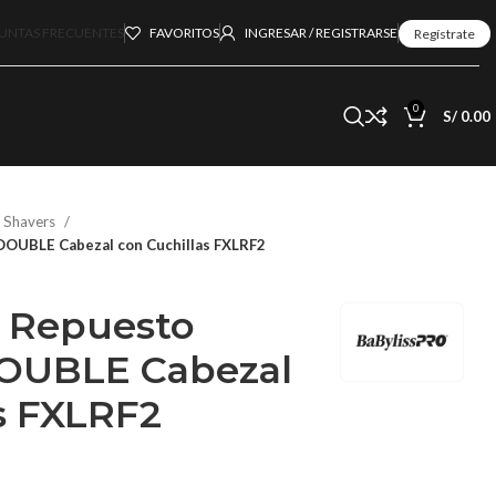
UNTAS FRECUENTES
FAVORITOS
INGRESAR / REGISTRARSE
Regístrate
0
S/
0.00
a Shavers
DOUBLE Cabezal con Cuchillas FXLRF2
 Repuesto
OUBLE Cabezal
s FXLRF2