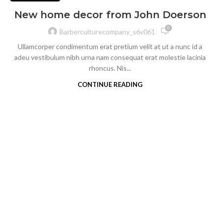
New home decor from John Doerson
0
Barberculturecompany_s6v061
Ullamcorper condimentum erat pretium velit at ut a nunc id a
adeu vestibulum nibh urna nam consequat erat molestie lacinia
rhoncus. Nis...
CONTINUE READING