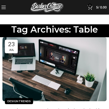
0
S/
0.00
Tag Archives: Table
23
JUL
DESIGN TRENDS