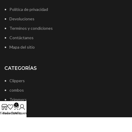
Política de privacidad
Devoluciones
Terminos y condiciones
Contáctanos
Mapa del sitio
CATEGORÍAS
Clippers
combos
Trimmers
0
Fashion
Tienda
Favoritos
Carrito
Mi cuenta
Cuchillas
Shavers