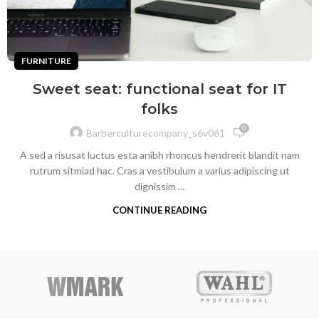
FURNITURE
Sweet seat: functional seat for IT
folks
0
Barberculturecompany_s6v061
A sed a risusat luctus esta anibh rhoncus hendrerit blandit nam
rutrum sitmiad hac. Cras a vestibulum a varius adipiscing ut
dignissim ...
CONTINUE READING