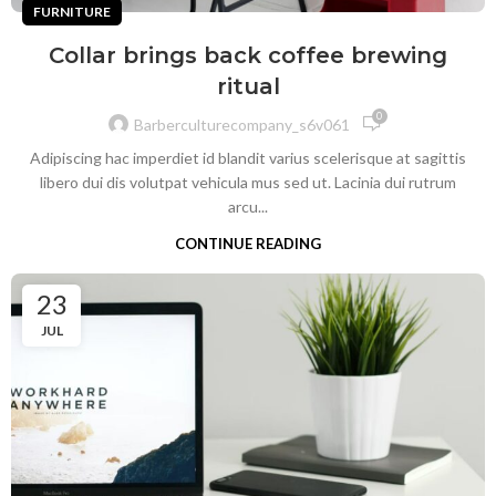
FURNITURE
Collar brings back coffee brewing
ritual
0
Barberculturecompany_s6v061
Adipiscing hac imperdiet id blandit varius scelerisque at sagittis
libero dui dis volutpat vehicula mus sed ut. Lacinia dui rutrum
arcu...
CONTINUE READING
23
JUL